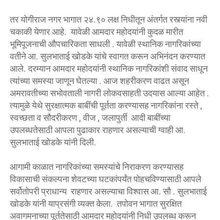
तर योगीराज नगर भागात २४.९० लक्ष निधीतून अंतर्गत रस्त्यांना नवी
चकाकी येणार आहे. यावेळी आमदार महोदयांनी कुदळ मारीत
भूमिपूजनाची औपचारिकता साधली . यावेळी स्थानिक नागरिकांच्या
वतीने आ. सुलभाताई खोडके यांचे स्वागत करून अभिनंदन करण्यात
आले. दरम्यान आमदार महोदयांनी स्थानिक नागरिकांशी संवाद साधून
त्यांच्या समस्या जाणून घेतल्या . आज शहरीकरण वाढत असून
अमरावतीच्या सभोवताली नागरी लोकवसाहती उदयास आल्या आहेत .
त्यामुळे येथे सुरक्षात्मक बाबींची पूर्तता करण्यासह नागरिकांना रस्ते ,
स्वच्छता व सौदरीकरण , वीज , जलापुर्ती आदी बाबींच्या
उपलब्धतेसाठी आपला पुढाकार राहणार असल्याची ग्वाही आ.
सुलभाताई खोडके यांनी दिली.
आगामी काळात नागरिकांच्या समस्यांचे निराकरण करण्यासह
विकासाची संकल्पना शेवटच्या घटकांपर्यंत पोहचविण्यासाठी आपले
सर्वोतोपरी प्राधान्य राहणार असल्याचा विश्वास आ. सौ . सुलभाताई
खोडके यांनी याप्रसंगी व्यक्त केला. तपोवन भागात सुरक्षित
अवागमनाच्या पूर्ततेसाठी आमदार महोदयांनी निधी उपलब्ध करून