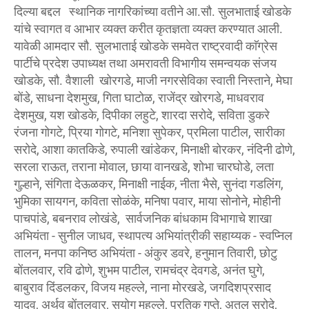
दिल्या बद्दल स्थानिक नागरिकांच्या वतीने आ.सौ. सुलभाताई खोडके
यांचे स्वागत व आभार व्यक्त करीत कृतज्ञता व्यक्त करण्यात आली.
यावेळी आमदार सौ. सुलभाताई खोडके समवेत राष्ट्रवादी काॅग्रेस
पार्टीचे प्रदेश उपाध्यक्ष तथा अमरावती विभागीय समन्वयक संजय
खोडके, सौ. वैशाली खोरगडे, माजी नगरसेविका स्वाती निस्ताने, मेघा
बोंडे, साधना देशमुख, गिता घाटोळ, राजेंद्र खोरगडे, माधवराव
देशमुख, यश खोडके, दिपीका लहुटे, शारदा सरोदे, सविता डुकरे
रंजना गोगटे, प्रिया गोगटे, मनिशा सुपेकर, प्रमिला पाटील, सारीका
सरोदे, आशा कातकिडे, रुपाली खांडेकर, मिनाक्षी बोरकर, नंदिनी ढोणे,
सरला राऊत, तराना मोवाल, छाया वानखडे, शोभा चारघोडे, लता
गुल्हाने, संगिता देऊळकर, मिनाक्षी नाईक, नीता भैसे, सुनंदा गडलिंग,
भुमिका सायगन, कविता सोळंके, मनिषा पवार, माया सोनोने, मोहीनी
पाचपांडे, बबनराव लोखंडे, सार्वजनिक बांधकाम विभागाचे शाखा
अभियंता - सुनील जाधव, स्थापत्य अभियांत्रीकी सहाय्यक - स्वप्निल
तालन, मनपा कनिष्ठ अभियंता - अंकुर डवरे, हनुमान तिवारी, छोटु
बोंतलवार, रवि ढोणे, शुभम पाटील, रामचंद्र देवगडे, अनंत घुगे,
बाबुराव दिंडलकर, विजय महल्ले, नाना मोरखडे, जगदिशप्रसाद
यादव, अर्थव बोंतलवार, सुयोग महल्ले, प्रतिक गुप्ते, अतुल सरोदे,