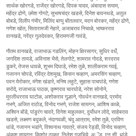
सार्थक खोरगडे, राजेंद्र खोरगडे, दिपक यादव, अंबादास सयाम,
महेंद्र ढोणे, उमेश गोगटे, सुभाषचंद्र खडसे, दिनेश बावनथडे, अतुल
बोबडे, दिलीप गंभीर, मिलिंद बाप्पु बोंतलवार, मदन बोरकर, महेंद्र ढोणे,
गणेश खोत, सितारामजी नेहारे, अजाबराव निचाळे, भाष्करराव
वानखडे, नरेंद्र गुलदेवकर, हिरामणजी गावंडे,
गाैतम वानखडे, राजाभाऊ गडलिंग, मोहन क्षिरसागर, सुधिर वर्धे,
जगदिश तायडे, अविनाश भैसे, तेलगोटे, शामराव गोदडे, शरदराव
डुकरे, तेजस धावळे, शुभम दिघाडे, रमेश तुळे, शालीकराम गवई,
गजानन चोपडे, रविंद्र देशमुख, किसन चव्हाण, अमरसिंग चव्हाण,
पवन येरोकार, मंगेश खंडारे, मनिष लहुटे, सुहास पाचपांडे, गणेश
सरोदे, राजाभाऊ पाठक, कृष्णराव चारघोडे, नरेश सोनोने,
मुरलीधरराव घाटोळ, अशोकराव गुल्हाने, गोवर्धन वानखडे, प्रमोद
गभणे, अजित राठोड, विनोद गभणे, राजेश सायगन, आशिष काळे,
अश्विन बोंडे, पांडुरंग चावरे, दिनेश माहुलकर, दुर्योधन लोदे, साहेबराव
खडसे, लक्ष्मण बदुकले, नंदागवळी, चंदु आत्राम, रमेश तुळे, प्रविण
धांडे, गजानन भडांगे, विश्वनाथ गावत्रे, संजय रेड्डी, विनोद चव्हाण,
अंकुश सायगन, किशोर ठाकुर, निलेश गजभिये, अॅड. एन.सी. धांडे,