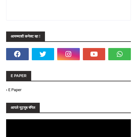
आमच्याशी कनेक्ट व्हा !
E PAPER
E Paper
आपले युट्युब चॅनेल