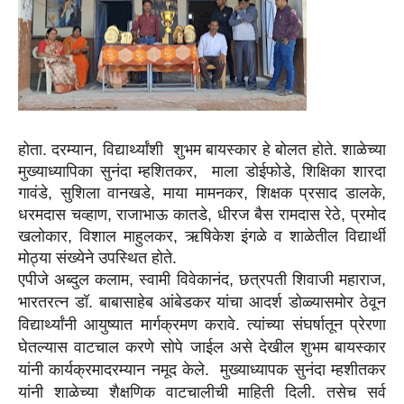
होता. दरम्यान, विद्यार्थ्यांशी शुभम बायस्कार हे बोलत होते. शाळेच्या
मुख्याध्यापिका सुनंदा म्हशितकर, माला डोईफोडे, शिक्षिका शारदा
गावंडे, सुशिला वानखडे, माया मामनकर, शिक्षक प्रसाद डालके,
धरमदास चव्हाण, राजाभाऊ कातडे, धीरज बैस रामदास रेठे, प्रमोद
खलोकार, विशाल माहुलकर, ऋषिकेश इंगळे व शाळेतील विद्यार्थी
मोठ्या संख्येने उपस्थित होते.
एपीजे अब्दुल कलाम, स्वामी विवेकानंद, छत्रपती शिवाजी महाराज,
भारतरत्न डॉ. बाबासाहेब आंबेडकर यांचा आदर्श डोळ्यासमोर ठेवून
विद्यार्थ्यांनी आयुष्यात मार्गक्रमण करावे. त्यांच्या संघर्षातून प्रेरणा
घेतल्यास वाटचाल करणे सोपे जाईल असे देखील शुभम बायस्कार
यांनी कार्यक्रमादरम्यान नमूद केले. मुख्याध्यापक सुनंदा म्हशीतकर
यांनी शाळेच्या शैक्षणिक वाटचालीची माहिती दिली. तसेच सर्व