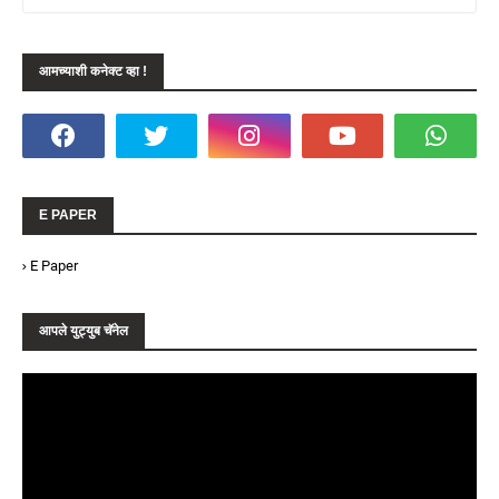
आमच्याशी कनेक्ट व्हा !
E PAPER
E Paper
आपले युट्युब चॅनेल