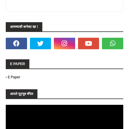
आमच्याशी कनेक्ट व्हा !
E PAPER
E Paper
आपले युट्युब चॅनेल