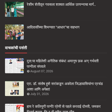
रेशीम शेतीतून गवसला शाश्वत आर्थिक उत्पन्नाचा मार्ग..
आदिवासींच्या शिमग्यात “आधार”चा सहभाग
वाचकांची पसंती
दुस:या महिलेशी अनैतिक संबंध! अमानुष छळ अन् गर्भवती
पत्नीला संपवले
August 07, 2026
प्रा. डॉ. संतोष हुशे सरांकडून अकोला जिल्हावासियांना प्रचंड
आशा आणि अपेक्षा!
July 31, 2026
हाय रे कलियुगी पत्नी! प्रेमी से पहले करवाई दोस्ती, जमकर
पिलाई शराब, फि र दी खौफ नाक मौत