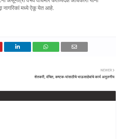
घटना असूनश्री वैभव वाघमारे कर्तव्यदक्ष अधिकारी यांनी
ा नागरिकां मध्ये ऐकू येत आहे.
NEWER
शेतकरी, वंचित, कष्टक-यांसाठीचे भाऊसाहेबांचे कार्य अतुलनीय