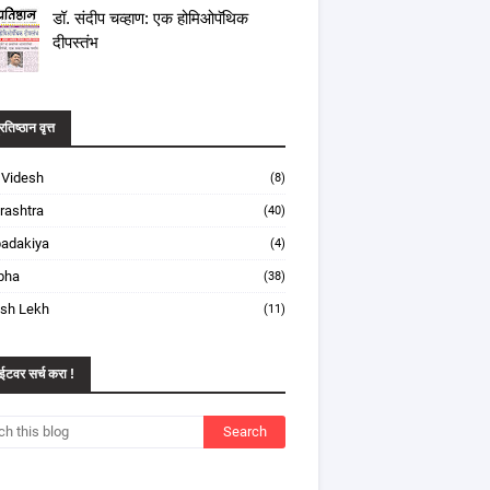
डॉ. संदीप चव्हाण: एक होमिओपॅथिक
दीपस्तंभ
तिष्ठान वृत्त
 Videsh
(8)
rashtra
(40)
adakiya
(4)
bha
(38)
esh Lekh
(11)
ईटवर सर्च करा !