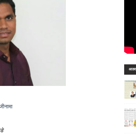
आठवड्
ाजीनामा
डे