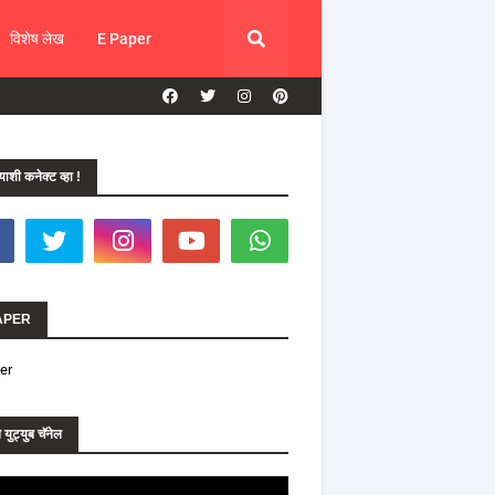
विशेष लेख
E Paper
ाशी कनेक्ट व्हा !
APER
er
युट्युब चॅनेल