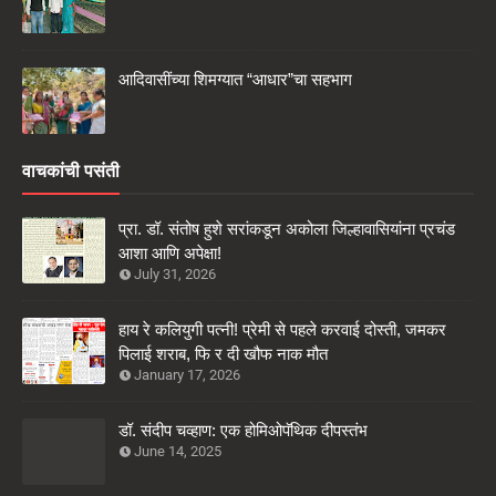
आदिवासींच्या शिमग्यात “आधार”चा सहभाग
वाचकांची पसंती
प्रा. डॉ. संतोष हुशे सरांकडून अकोला जिल्हावासियांना प्रचंड
आशा आणि अपेक्षा!
July 31, 2026
हाय रे कलियुगी पत्नी! प्रेमी से पहले करवाई दोस्ती, जमकर
पिलाई शराब, फि र दी खौफ नाक मौत
January 17, 2026
डॉ. संदीप चव्हाण: एक होमिओपॅथिक दीपस्तंभ
June 14, 2025