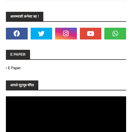
आमच्याशी कनेक्ट व्हा !
E PAPER
E Paper
आपले युट्युब चॅनेल