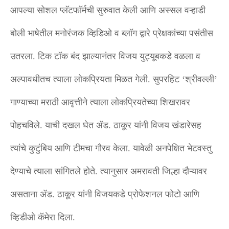
आपल्या सोशल प्लॅटफॉर्मची सुरुवात केली आणि अस्सल वऱ्हाडी
बोली भाषेतील मनोरंजक व्हिडिओ व ब्लॉग द्वारे प्रेक्षकांच्या पसंतीस
उतरला. टिक टॉक बंद झाल्यानंतर विजय युट्यूबकडे वळला व
अल्पावधीतच त्याला लोकप्रियता मिळत गेली. सुपरहिट ‘श्रीवल्ली’
गाण्याच्या मराठी आवृत्तीने त्याला लोकप्रियतेच्या शिखरावर
पोहचविले. याची दखल घेत ॲड. ठाकूर यांनी विजय खंडारेसह
त्यांचे कुटुंबिय आणि टीमचा गौरव केला. यावेळी अनपेक्षित भेटवस्तु
देण्याचे त्याला सांगितले होते. त्यानुसार अमरावती जिल्हा दौऱ्यावर
असताना ॲड. ठाकूर यांनी विजयकडे प्रोफेशनल फोटो आणि
व्हिडीओ कॅमेरा दिला.