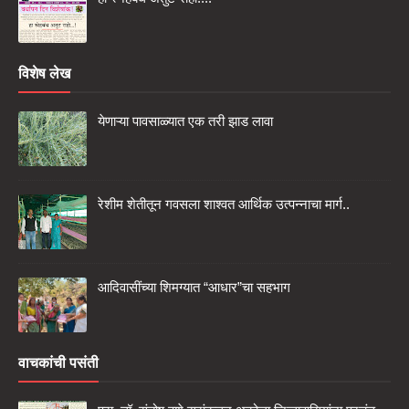
विशेष लेख
येणाऱ्या पावसाळ्यात एक तरी झाड लावा
रेशीम शेतीतून गवसला शाश्वत आर्थिक उत्पन्नाचा मार्ग..
आदिवासींच्या शिमग्यात “आधार”चा सहभाग
वाचकांची पसंती