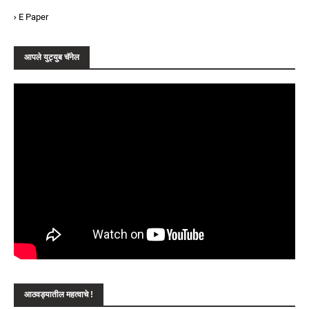
E Paper
आपले युट्युब चॅनेल
आठवड्यातील महत्वाचे !